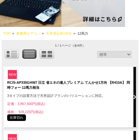
TOP
>
業務用エアコン
>
天井埋込形1方向
>
12馬力
1 / 1ページ
（全4件）
NEW
RCIS-AP335GHW7 日立 省エネの達人プレミアム てんかせ1方向 【R410A】 同
時フォー 12馬力相当
3タイプの設置方法で天井設計プランのバリエーションに対応。
定価：3,867,600円(税込)
価格： 928,225円(税込)
在庫切れ
NEW