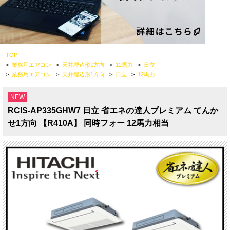
TOP
>
業務用エアコン
>
天井埋込形1方向
>
12馬力
>
日立
>
業務用エアコン
>
天井埋込形1方向
>
日立
>
12馬力
NEW
RCIS-AP335GHW7 日立 省エネの達人プレミアム てんか
せ1方向 【R410A】 同時フォー 12馬力相当