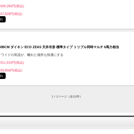
699,280円(税込)
07,828円(税込)
切れ
160BCM ダイキン ECO ZEAS 天井吊形 標準タイプ トリプル同時マルチ 6馬力相当
／ワイドの気流が、離れた場所も快適にする
911,910円(税込)
58,858円(税込)
切れ
1 / 1ページ
（全10件）