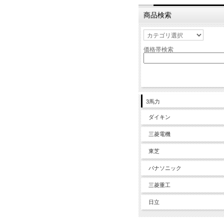
商品検索
価格帯検索
3馬力
ダイキン
三菱電機
東芝
パナソニック
三菱重工
日立