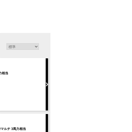
馬力相当
同時マルチ 3馬力相当