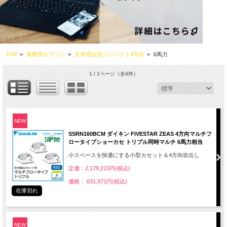
TOP
>
業務用エアコン
>
天井埋込形コンパクト4方向
>
6馬力
1 / 1ページ
（全4件）
NEW
SSRN160BCM ダイキン FIVESTAR ZEAS 4方向マルチフ
ロータイプショーカセ トリプル同時マルチ 6馬力相当
小スペースを快適にする小型カセット＆4方向吹出し
定価：2,179,210円(税込)
価格： 631,971円(税込)
在庫切れ
NEW