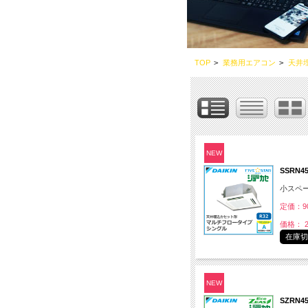
TOP
>
業務用エアコン
>
天井
NEW
SSRN4
小スペ
定価：90
価格： 2
在庫
NEW
SZRN