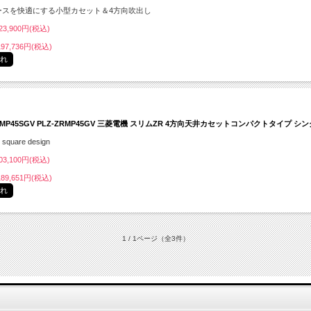
ースを快適にする小型カセット＆4方向吹出し
3,900円(税込)
97,736円(税込)
切れ
ZRMP45SGV PLZ-ZRMP45GV 三菱電機 スリムZR 4方向天井カセットコンパクトタイプ シン
l square design
3,100円(税込)
89,651円(税込)
切れ
1 / 1ページ
（全3件）