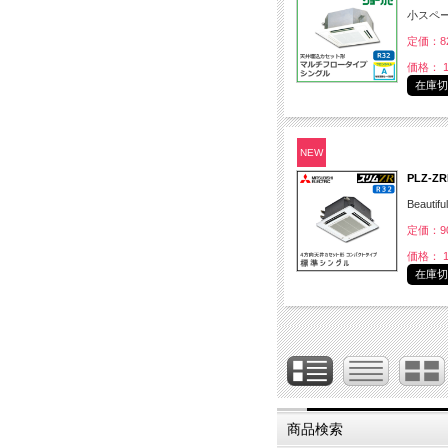
小スペ
定価：82
価格： 1
在庫
NEW
PLZ-
Beautifu
定価：90
価格： 1
在庫
商品検索