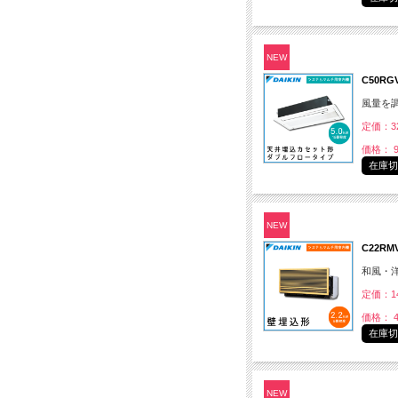
NEW
C50R
風量を
定価：32
価格： 9
在庫
NEW
C22R
和風・
定価：14
価格： 4
在庫
NEW