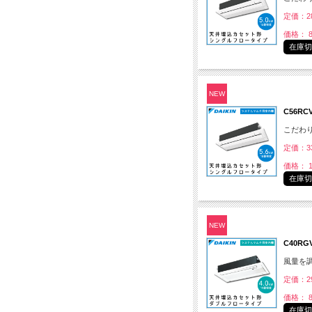
定価：28
価格： 8
在庫
NEW
C56R
こだわ
定価：33
価格： 1
在庫
NEW
C40R
風量を
定価：29
価格： 8
在庫