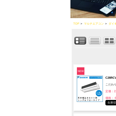
TOP
>
マルチエアコン
>
ダイ
NEW
C28R
こだわ
定価：22
価格： 6
在庫