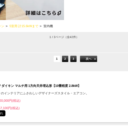
キン
>
5室用 計15.6kWまで
>
室内機
1 / 3ページ
（全42件）
1
2
3
次へ
CV ダイキン マルチ用 1方向天井埋込形【10畳程度 2.8kW】
りのインテリアにふさわしいデザイナーズスタイル・エアコン。
0,000円(税込)
7,100円(税込)
切れ